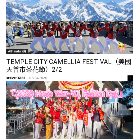
Alhambra隊
TEMPLE CITY CAMELLIA FESTIVAL（美國
天普市茶花節）2/2
steve16888
-
02/24/2026
0