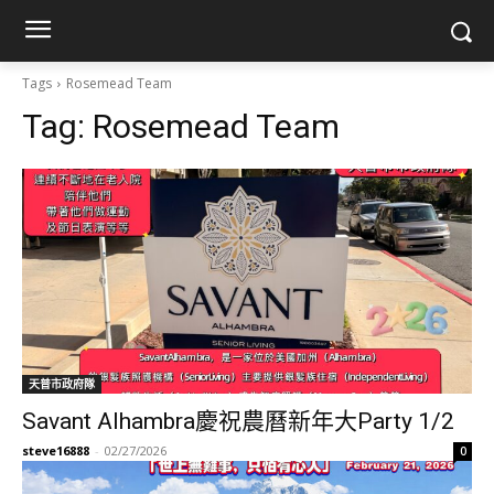
Tags
Rosemead Team
Tag:
Rosemead Team
天普市政府隊
Savant Alhambra慶祝農曆新年大Party 1/2
steve16888
-
02/27/2026
0