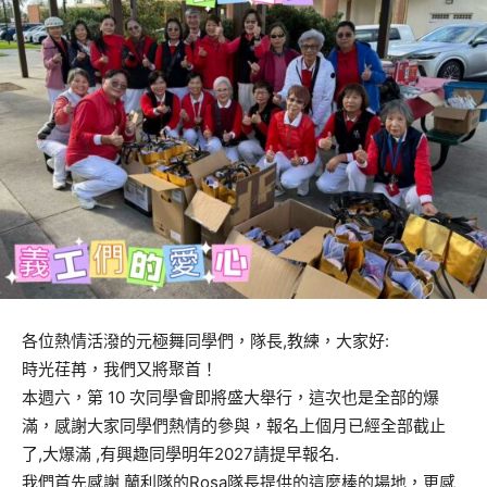
各位熱情活潑的元極舞同學們，隊長,教練，大家好:
時光荏苒，我們又將聚首！
本週六，第 10 次同學會即將盛大舉行，這次也是全部的爆
滿，感謝大家同學們熱情的參與，報名上個月已經全部截止
了,大爆滿 ,有興趣同學明年2027請提早報名.
我們首先感謝 蘭利隊的Rosa隊長提供的這麼棒的場地，更感